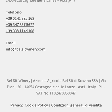
14054 Castagnole delle Lanze – Asti (AT)
Telefono
+39 0141 875 162
+39 347 357 5622
+39 338 114 9108
Email
info@belsitwinery.com
Bel Sit Winery | Azienda Agricola Bel Sit di Scavino SSA | Via
Piani, 30 - 14054 Castagnole delle Lanze - Asti - Italy | P.I. -
VAT No. IT02470850047
Privacy,
Cookie Policy
e
Condizioni generali di vendita