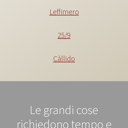
Leffimero
25/9
Càllido
Le grandi cose
richiedono tempo e